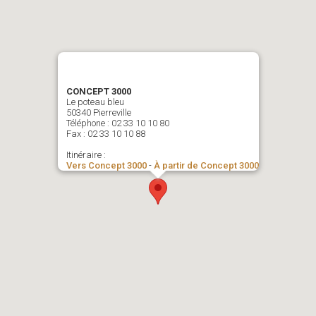
CONCEPT 3000
Le poteau bleu
50340 Pierreville
Téléphone : 02 33 10 10 80
Fax : 02 33 10 10 88
Itinéraire :
Vers Concept 3000
-
À partir de Concept 3000